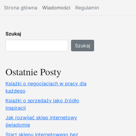
Strona główna
Wiadomości
Regulamin
Szukaj
Szukaj
Ostatnie Posty
Książki o negocjacjach w pracy dla
każdego
Książki o sprzedaży jako źródło
inspiracji
Jak rozwijać sklep internetowy
świadomie
Start sklepu internetowego bez