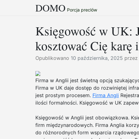
DOMO
Przejdź
Porcja preclów
do
treści
Księgowość w UK: J
kosztować Cię karę i
Opublikowano
10 października, 2025
prze
Firma w Anglii jest świetną opcją szukają
Firma w UK daje dostęp do rozwiniętej infra
jest prostym procesem.
Firma Angli
Rejestra
ilości formalności. Księgowość w UK zapew
Księgowość w Anglii jest obowiązkowa. Ksi
firm międzynarodowych. Firma Anglia korzys
do różnorodnych form wsparcia rządowego. 