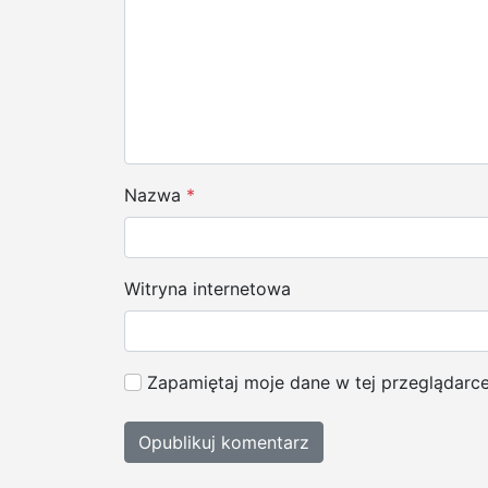
a
w
p
i
s
Nazwa
*
u
Witryna internetowa
Zapamiętaj moje dane w tej przeglądarc