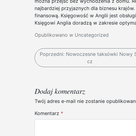
można przejść bez wychodzenia z domu. Rej
najbardziej przyjaznych dla biznesu krajó
finansową. Księgowość w Anglii jest obsłu
Księgowi Anglia doradzą w zakresie optymal
Opublikowano w
Uncategorized
N
Poprzedni:
Nowoczesne taksówki Nowy 
cz
a
w
i
Dodaj komentarz
g
Twój adres e-mail nie zostanie opublikowan
a
Komentarz
*
c
j