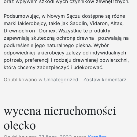
oraz wpływem szkodliwych czynników zewnętrznych.
Podsumowując, w Nowym Sączu dostępne są różne
marki lakierobejcy, takie jak Sadolin, Vidaron, Altax,
Drewnochron i Domex. Wszystkie te produkty
zapewniają skuteczną ochronę drewna i pozwalają na
podkreślenie jego naturalnego piękna. Wybór
odpowiedniej lakierobejcy zależy od indywidualnych
potrzeb, preferencji i rodzaju drewnianej powierzchni,
którą chcemy zabezpieczyć i udekorować.
w
Opublikowano w
Uncategorized
Zostaw komentarz
laki
alta
now
wycena nieruchomości
sącz
olecko