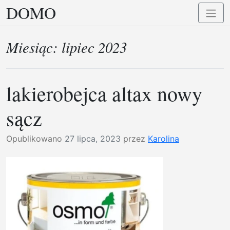
DOMO
Przejdź
Przełą
do
nawig
treści
Miesiąc:
lipiec 2023
lakierobejca altax nowy
sącz
Opublikowano
27 lipca, 2023
przez
Karolina