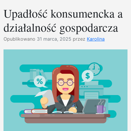
w
a
Upadłość konsumencka a
Białe
mają
Podl
dłuż
działalność gospodarcza
|
Usłu
bruk
Opublikowano
31 marca, 2025
przez
Karolina
–
fac
ukła
nawi
|
Kost
bru
w
Białe
Podl
–
kol
i