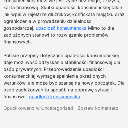
konsumenckiej możliwe jest życie bez długu, z czystą
Biał
kartą finansową. Skutki upadłości konsumenckiej takie
Podl
jak wpis w rejestrze dłużników, konfiskata majątku oraz
|
ograniczenia w prowadzeniu działalności
Prof
gospodarczej.
upadłość konsumencka
Mimo to dla
usłu
zadłużonych stanowi to rozwiązanie problemów
bruk
finansowych.
Biał
Podl
Polskie przepisy dotyczące upadłości konsumenckiej
|
daje możliwość odzyskanie stabilności finansowej dla
Ukła
osób prywatnych. Przeprowadzenie upadłości
kost
konsumenckiej wymaga spełnienia określonych
bruk
warunków, ale może być szansą na nowy początek. Dla
na
osób zadłużonych to sposób na poprawę sytuacji
park
finansowej.
upadłość konsumencka
w
Białe
w
Opublikowano w
Uncategorized
Zostaw komentarz
Podl
Jaki
|
dług
Prac