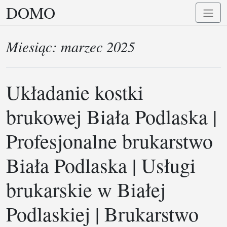
DOMO
Przejdź
Przełą
do
nawig
treści
Miesiąc:
marzec 2025
Układanie kostki
brukowej Biała Podlaska |
Profesjonalne brukarstwo
Biała Podlaska | Usługi
brukarskie w Białej
Podlaskiej | Brukarstwo