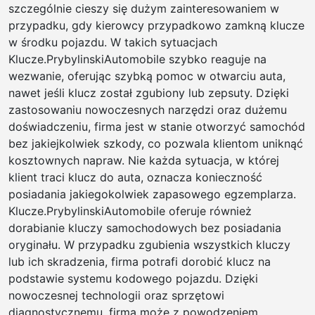
szczególnie cieszy się dużym zainteresowaniem w
przypadku, gdy kierowcy przypadkowo zamkną klucze
w środku pojazdu. W takich sytuacjach
Klucze.PrybylinskiAutomobile szybko reaguje na
wezwanie, oferując szybką pomoc w otwarciu auta,
nawet jeśli klucz został zgubiony lub zepsuty. Dzięki
zastosowaniu nowoczesnych narzędzi oraz dużemu
doświadczeniu, firma jest w stanie otworzyć samochód
bez jakiejkolwiek szkody, co pozwala klientom uniknąć
kosztownych napraw. Nie każda sytuacja, w której
klient traci klucz do auta, oznacza konieczność
posiadania jakiegokolwiek zapasowego egzemplarza.
Klucze.PrybylinskiAutomobile oferuje również
dorabianie kluczy samochodowych bez posiadania
oryginału. W przypadku zgubienia wszystkich kluczy
lub ich skradzenia, firma potrafi dorobić klucz na
podstawie systemu kodowego pojazdu. Dzięki
nowoczesnej technologii oraz sprzętowi
diagnostycznemu, firma może z powodzeniem