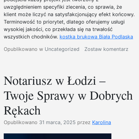
uwzględnieniem specyfiki zlecenia, co sprawia, że
klient może liczyć na satysfakcjonujący efekt końcowy.
Terminowość to priorytet, dlatego oferujemy usługi
wysokiej jakości, co przekłada się na trwałość
wszystkich chodników.
kostka brukowa Biała Podlaska
w
Opublikowano w
Uncategorized
Zostaw komentarz
Ukła
kost
bruk
Notariusz w Łodzi –
Biał
Podl
Twoje Sprawy w Dobrych
|
Prof
Rękach
bruk
Biał
Opublikowano
31 marca, 2025
przez
Karolina
Podl
|
Usłu