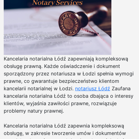
bruk
w
Białe
Podl
|
Bruk
Biał
Podl
Kancelaria notarialna Łódź zapewniają kompleksową
–
obsługę prawną. Każde oświadczenie i dokument
soli
sporządzony przez notariusza w Łodzi spełnia wymogi
i
prawne, co gwarantuje bezpieczeństwo klientom
prec
kancelarii notarialnej w Łodzi.
notariusz Łódź
Zaufana
|
kancelaria notarialna Łódź to osoba dbająca o interesy
Kost
klientów, wyjaśnia zawiłości prawne, rozwiązuje
bru
problemy natury prawnej.
w
Białe
Kancelaria notarialna Łódź zapewnia kompleksową
Podl
obsługę, w zakresie tworzenie umów i dokumentów