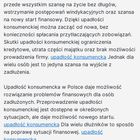
|
przede wszystkim szansę na życie bez długów,
Ukła
wstrzymanie postępowań windykacyjnych oraz szansa
nawi
na nowy start finansowy. Dzięki upadłości
bruk
konsumenckiej można zacząć od nowa, bez
w
konieczności spłacania przytłaczających zobowiązań.
Białe
Skutki upadłości konsumenckiej ograniczenia
Podl
kredytowe, utrata części majątku oraz brak możliwości
|
prowadzenia firmy.
upadłość konsumencka
Jednak dla
Real
wielu osób jest to jedyna szansa na wyjście z
usłu
zadłużenia.
bruk
w
Upadłość konsumencka w Polsce daje możliwość
Białe
rozwiązanie problemów finansowych dla osób
Podl
zadłużonych. Przeprowadzenie upadłości
|
konsumenckiej jest dostępne w określonych
Tere
sytuacjach, ale daje możliwość nowego startu.
pod
upadłość konsumencka
Dla wielu dłużników to sposób
inwe
na poprawę sytuacji finansowej.
upadłość
–
konsumencka