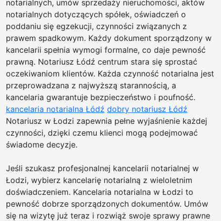
–
notarialnych, umów sprzedaży nieruchomości, aktów
este
notarialnych dotyczących spółek, oświadczeń o
rozw
poddaniu się egzekucji, czynności związanych z
|
prawem spadkowym. Każdy dokument sporządzony w
Usłu
kancelarii spełnia wymogi formalne, co daje pewność
mini
prawną. Notariusz Łódź centrum stara się sprostać
w
oczekiwaniom klientów. Każda czynność notarialna jest
Białe
przeprowadzana z najwyższą starannością, a
Podl
kancelaria gwarantuje bezpieczeństwo i poufność.
|
kancelaria notarialna Łódź
dobry notariusz Łódź
Ukła
Notariusz w Łodzi zapewnia pełne wyjaśnienie każdej
kost
czynności, dzięki czemu klienci mogą podejmować
bruk
świadome decyzje.
na
pod
Jeśli szukasz profesjonalnej kancelarii notarialnej w
i
Łodzi, wybierz kancelarię notarialną z wieloletnim
chod
doświadczeniem. Kancelaria notarialna w Łodzi to
|
pewność dobrze sporządzonych dokumentów. Umów
Trwa
się na wizytę już teraz i rozwiąż swoje sprawy prawne