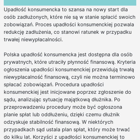
trwa
Upadłość konsumencka to szansa na nowy start dla
rozw
osób zadłużonych, które nie są w stanie spłacić swoich
|
zobowiązań. Proces upadłości konsumenckiej pozwala
Usłu
redukcję zadłużenia, co stanowi ratunek w przypadku
mini
trwałej niewypłacalności.
w
Białe
Polska upadłość konsumencka jest dostępna dla osób
Podl
prywatnych, które utraciły płynność finansową. Kryteria
–
ogłoszenia upadłości konsumenckiej przewidują trwałą
niwe
niewypłacalność finansową, czyli nie można terminowo
tere
spłacać zobowiązań. Procedura upadłości
|
konsumenckiej jest inicjowane poprzez zgłoszenie do
Now
sądu, analizując sytuację majątkową dłużnika. Po
rozw
przeprowadzeniu procedury może być ogłoszona
bruk
planie spłat lub oddłużeniu, dzięki czemu dłużnik
w
odzyskuje stabilność finansową. W niektórych
Białe
przypadkach sąd ustala plan spłat, który może trwać
Podl
do kilku lat. Korzyści z upadłości konsumenckiej to