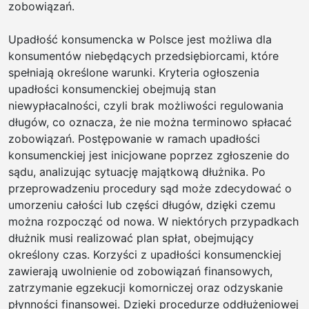
zobowiązań.
Wyso
jako
Upadłość konsumencka w Polsce jest możliwa dla
kost
konsumentów niebędących przedsiębiorcami, które
bru
spełniają określone warunki. Kryteria ogłoszenia
w
upadłości konsumenckiej obejmują stan
Białe
niewypłacalności, czyli brak możliwości regulowania
Podl
długów, co oznacza, że nie można terminowo spłacać
|
zobowiązań. Postępowanie w ramach upadłości
Sze
konsumenckiej jest inicjowane poprzez zgłoszenie do
ofer
sądu, analizując sytuację majątkową dłużnika. Po
kost
przeprowadzeniu procedury sąd może zdecydować o
bruk
umorzeniu całości lub części długów, dzięki czemu
w
można rozpocząć od nowa. W niektórych przypadkach
Białe
dłużnik musi realizować plan spłat, obejmujący
Podl
określony czas. Korzyści z upadłości konsumenckiej
|
zawierają uwolnienie od zobowiązań finansowych,
Ukła
zatrzymanie egzekucji komorniczej oraz odzyskanie
kost
płynności finansowej. Dzięki procedurze oddłużeniowej