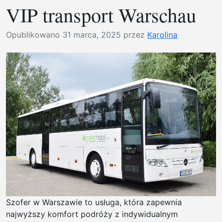
moż
VIP transport Warschau
bruk
umo
Biał
w
Podl
Opublikowano
31 marca, 2025
przez
Karolina
upad
–
kons
usłu
kom
|
Fac
real
ukła
kost
bruk
w
Białe
Podl
Szofer w Warszawie to usługa, która zapewnia
najwyższy komfort podróży z indywidualnym