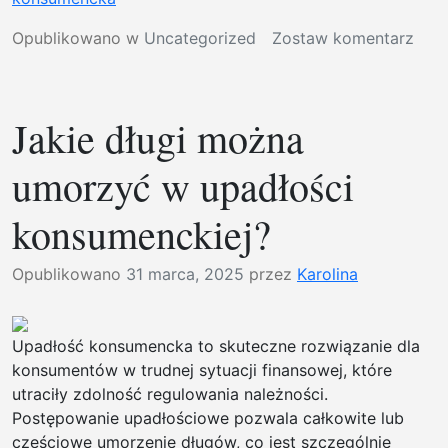
usłu
w
bruk
Opublikowano w
Uncategorized
Zostaw komentarz
Upa
Biał
kon
Podl
a
|
Jakie długi można
dzia
Usłu
gos
bruk
umorzyć w upadłości
Biał
Podl
konsumenckiej?
–
podj
Opublikowano
31 marca, 2025
przez
Karolina
chod
plac
|
Upadłość konsumencka to skuteczne rozwiązanie dla
Prac
konsumentów w trudnej sytuacji finansowej, które
bruk
utraciły zdolność regulowania należności.
w
Postępowanie upadłościowe pozwala całkowite lub
Białe
częściowe umorzenie długów, co jest szczególnie
Podl