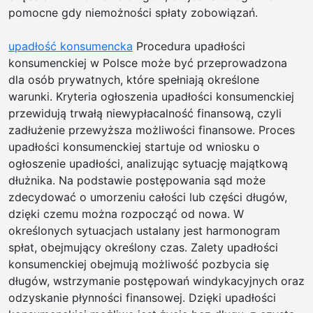
pomocne gdy niemożności spłaty zobowiązań.
–
szy
upadłość konsumencka
Procedura upadłości
real
konsumenckiej w Polsce może być przeprowadzona
|
dla osób prywatnych, które spełniają określone
Bru
warunki. Kryteria ogłoszenia upadłości konsumenckiej
w
przewidują trwałą niewypłacalność finansową, czyli
Białe
zadłużenie przewyższa możliwości finansowe. Proces
Podl
upadłości konsumenckiej startuje od wniosku o
–
ogłoszenie upadłości, analizując sytuację majątkową
soli
dłużnika. Na podstawie postępowania sąd może
wyk
zdecydować o umorzeniu całości lub części długów,
|
dzięki czemu można rozpocząć od nowa. W
Kost
określonych sytuacjach ustalany jest harmonogram
bru
spłat, obejmujący określony czas. Zalety upadłości
na
konsumenckiej obejmują możliwość pozbycia się
każ
długów, wstrzymanie postępowań windykacyjnych oraz
tere
odzyskanie płynności finansowej. Dzięki upadłości
–