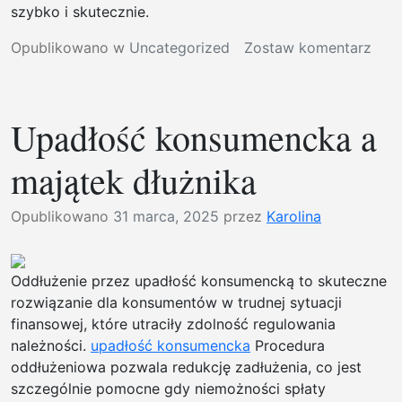
kost
szybko i skutecznie.
bru
w
Opublikowano w
Uncategorized
Zostaw komentarz
Biał
Nota
Podl
w
|
Łodz
Kom
Upadłość konsumencka a
–
usłu
Two
bruk
majątek dłużnika
Spr
w
w
Białe
Opublikowano
31 marca, 2025
przez
Karolina
Dob
Podl
Ręk
|
Prec
Oddłużenie przez upadłość konsumencką to skuteczne
prac
rozwiązanie dla konsumentów w trudnej sytuacji
zie
finansowej, które utraciły zdolność regulowania
mini
należności.
upadłość konsumencka
Procedura
Biał
oddłużeniowa pozwala redukcję zadłużenia, co jest
Podl
szczególnie pomocne gdy niemożności spłaty
|