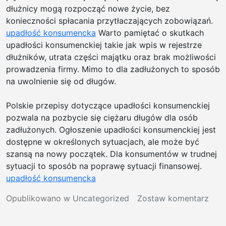
bruk
dłużnicy mogą rozpocząć nowe życie, bez
na
konieczności spłacania przytłaczających zobowiązań.
tara
upadłość konsumencka
Warto pamiętać o skutkach
i
upadłości konsumenckiej takie jak wpis w rejestrze
plac
dłużników, utrata części majątku oraz brak możliwości
|
prowadzenia firmy. Mimo to dla zadłużonych to sposób
Bru
na uwolnienie się od długów.
w
Białe
Polskie przepisy dotyczące upadłości konsumenckiej
Podl
pozwala na pozbycie się ciężaru długów dla osób
–
zadłużonych. Ogłoszenie upadłości konsumenckiej jest
szy
dostępne w określonych sytuacjach, ale może być
i
szansą na nowy początek. Dla konsumentów w trudnej
prof
sytuacji to sposób na poprawę sytuacji finansowej.
|
upadłość konsumencka
Prac
zie
w
Opublikowano w
Uncategorized
Zostaw komentarz
z
Upa
mini
kon