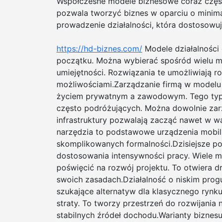
Współczesne modele biznesowe coraz części
pozwala tworzyć biznes w oparciu o minima
prowadzenie działalności, która dostosowuj
https://hd-biznes.com/
Modele działalności 
początku. Można wybierać spośród wielu m
umiejętności. Rozwiązania te umożliwiają 
możliwościami.Zarządzanie firmą w model
życiem prywatnym a zawodowym. Tego typu 
często podróżujących. Można dowolnie zar
infrastruktury pozwalają zacząć nawet w 
narzędzia to podstawowe urządzenia mobil
skomplikowanych formalności.Dzisiejsze po
dostosowania intensywności pracy. Wiele 
poświęcić na rozwój projektu. To otwiera 
swoich zasadach.Działalność o niskim prog
szukające alternatyw dla klasycznego ryn
straty. To tworzy przestrzeń do rozwijani
stabilnych źródeł dochodu.Warianty biznes