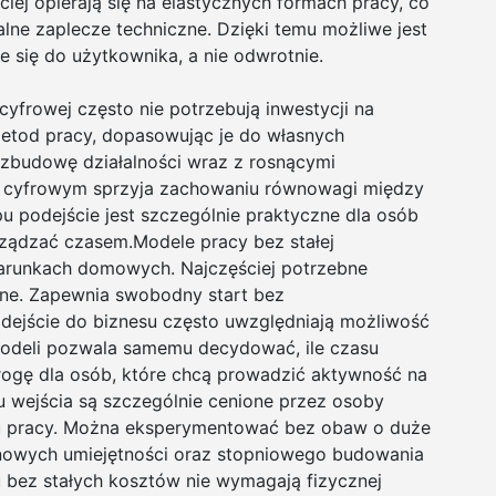
ej opierają się na elastycznych formach pracy, co
lne zaplecze techniczne. Dzięki temu możliwe jest
e się do użytkownika, a nie odwrotnie.
cyfrowej często nie potrzebują inwestycji na
etod pracy, dopasowując je do własnych
rozbudowę działalności wraz z rosnącymi
u cyfrowym sprzyja zachowaniu równowagi między
podejście jest szczególnie praktyczne dla osób
ządzać czasem.Modele pracy bez stałej
warunkach domowych. Najczęściej potrzebne
ne. Zapewnia swobodny start bez
dejście do biznesu często uwzględniają możliwość
modeli pozwala samemu decydować, ile czasu
drogę dla osób, które chcą prowadzić aktywność na
u wejścia są szczególnie cenione przez osoby
ku pracy. Można eksperymentować bez obaw o duże
a nowych umiejętności oraz stopniowego budowania
u bez stałych kosztów nie wymagają fizycznej