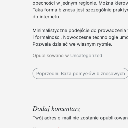
obecności w jednym regionie. Można kierow
Taka forma biznesu jest szczególnie prakty
do internetu.
Minimalistyczne podejście do prowadzenia 
i formalności. Nowoczesne technologie umoż
Pozwala działać we własnym rytmie.
Opublikowano w
Uncategorized
N
Poprzedni:
Baza pomysłów biznesowych
a
w
i
Dodaj komentarz
g
Twój adres e-mail nie zostanie opublikowan
a