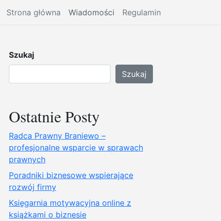
Strona główna
Wiadomości
Regulamin
Szukaj
Szukaj
Ostatnie Posty
Radca Prawny Braniewo –
profesjonalne wsparcie w sprawach
prawnych
Poradniki biznesowe wspierające
rozwój firmy
Księgarnia motywacyjna online z
książkami o biznesie