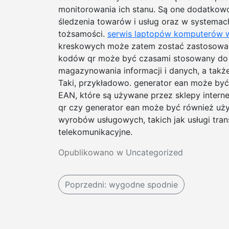
monitorowania ich stanu. Są one dodatkow
śledzenia towarów i usług oraz w systemac
tożsamości.
serwis laptopów komputerów 
kreskowych może zatem zostać zastosowan
kodów qr może być czasami stosowany do 
magazynowania informacji i danych, a także
Taki, przykładowo. generator ean może b
EAN, które są używane przez sklepy intern
qr czy generator ean może być również uż
wyrobów usługowych, takich jak usługi tra
telekomunikacyjne.
Opublikowano w
Uncategorized
N
Poprzedni:
wygodne spodnie
a
w