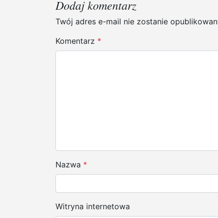
Dodaj komentarz
i
Twój adres e-mail nie zostanie opublikowan
g
Komentarz
*
a
c
j
a
w
p
i
Nazwa
*
s
u
Witryna internetowa