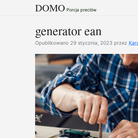
DOMO
Przejdź
Porcja preclów
do
treści
generator ean
Opublikowano
29 stycznia, 2023
przez
Kar