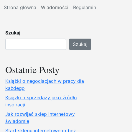
Strona główna
Wiadomości
Regulamin
Szukaj
Szukaj
Ostatnie Posty
Książki o negocjacjach w pracy dla
każdego
Książki o sprzedaży jako źródło
inspiracji
Jak rozwijać sklep internetowy
świadomie
Start sklepu internetowego bez