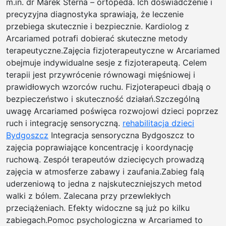
m.in. dr Marek Sterna – ortopeda. Ich doświadczenie i
precyzyjna diagnostyka sprawiają, że leczenie
przebiega skutecznie i bezpiecznie. Kardiolog z
Arcariamed potrafi dobierać skuteczne metody
terapeutyczne.Zajęcia fizjoterapeutyczne w Arcariamed
obejmuje indywidualne sesje z fizjoterapeutą. Celem
terapii jest przywrócenie równowagi mięśniowej i
prawidłowych wzorców ruchu. Fizjoterapeuci dbają o
bezpieczeństwo i skuteczność działań.Szczególną
uwagę Arcariamed poświęca rozwojowi dzieci poprzez
ruch i integrację sensoryczną.
rehabilitacja dzieci
Bydgoszcz
Integracja sensoryczna Bydgoszcz to
zajęcia poprawiające koncentrację i koordynację
ruchową. Zespół terapeutów dziecięcych prowadzą
zajęcia w atmosferze zabawy i zaufania.Zabieg falą
uderzeniową to jedna z najskuteczniejszych metod
walki z bólem. Zalecana przy przewlekłych
przeciążeniach. Efekty widoczne są już po kilku
zabiegach.Pomoc psychologiczna w Arcariamed to