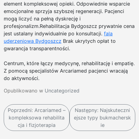
element kompleksowej opieki. Odpowiednie wsparcie
emocjonalne sprzyja szybszej regeneracji. Pacjenci
mogą liczyć na pełną dyskrecję i
profesjonalizm.Rehabilitacja Bydgoszcz prywatnie cena
jest ustalany indywidualnie po konsultacji.
fala
uderzeniowa Bydgoszcz
Brak ukrytych opłat to
gwarancja transparentności.
Centrum, które łączy medycynę, rehabilitację i empatię.
Z pomocą specjalistów Arcariamed pacjenci wracają
do aktywności.
Opublikowano w
Uncategorized
N
Poprzedni:
Arcariamed –
Następny:
Najskuteczni
a
kompleksowa rehabilita
ejsze typy bukmachersk
w
cja i fizjoterapia
ie
i