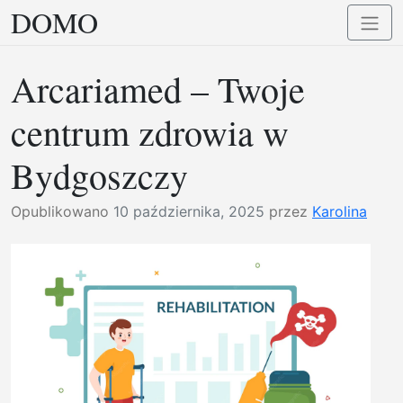
DOMO
Przejdź
Przełą
do
nawig
treści
Arcariamed – Twoje
centrum zdrowia w
Bydgoszczy
Opublikowano
10 października, 2025
przez
Karolina