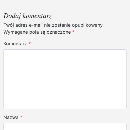
g
a
Dodaj komentarz
c
Twój adres e-mail nie zostanie opublikowany.
j
Wymagane pola są oznaczone
*
a
Komentarz
*
w
p
i
s
u
Nazwa
*