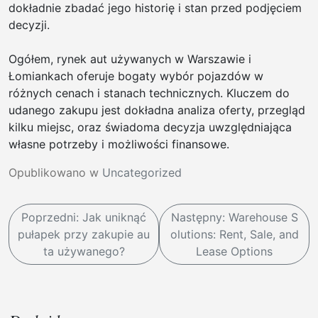
dokładnie zbadać jego historię i stan przed podjęciem
decyzji.
Ogółem, rynek aut używanych w Warszawie i
Łomiankach oferuje bogaty wybór pojazdów w
różnych cenach i stanach technicznych. Kluczem do
udanego zakupu jest dokładna analiza oferty, przegląd
kilku miejsc, oraz świadoma decyzja uwzględniająca
własne potrzeby i możliwości finansowe.
Opublikowano w
Uncategorized
N
Poprzedni:
Jak uniknąć
Następny:
Warehouse S
a
pułapek przy zakupie au
olutions: Rent, Sale, and
w
ta używanego?
Lease Options
i
g