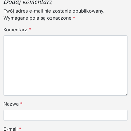
a
Dodaj komentarz
c
Twój adres e-mail nie zostanie opublikowany.
j
Wymagane pola są oznaczone
*
a
Komentarz
*
w
p
i
s
u
Nazwa
*
E-mail
*