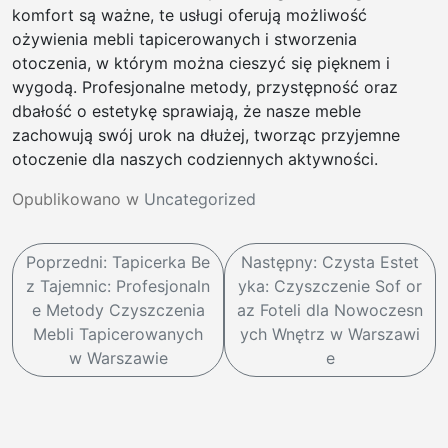
komfort są ważne, te usługi oferują możliwość
ożywienia mebli tapicerowanych i stworzenia
otoczenia, w którym można cieszyć się pięknem i
wygodą. Profesjonalne metody, przystępność oraz
dbałość o estetykę sprawiają, że nasze meble
zachowują swój urok na dłużej, tworząc przyjemne
otoczenie dla naszych codziennych aktywności.
Opublikowano w
Uncategorized
N
Poprzedni:
Tapicerka Be
Następny:
Czysta Estet
a
z Tajemnic: Profesjonaln
yka: Czyszczenie Sof or
w
e Metody Czyszczenia
az Foteli dla Nowoczesn
Mebli Tapicerowanych
ych Wnętrz w Warszawi
i
w Warszawie
e
g
a
c