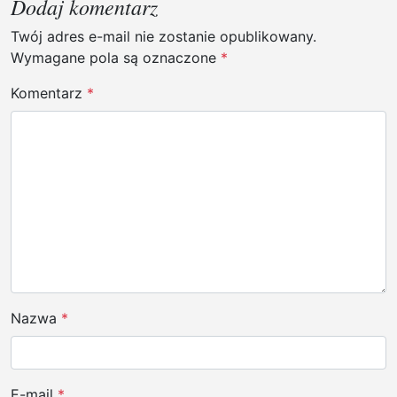
Dodaj komentarz
j
Twój adres e-mail nie zostanie opublikowany.
a
Wymagane pola są oznaczone
*
w
p
Komentarz
*
i
s
u
Nazwa
*
E-mail
*