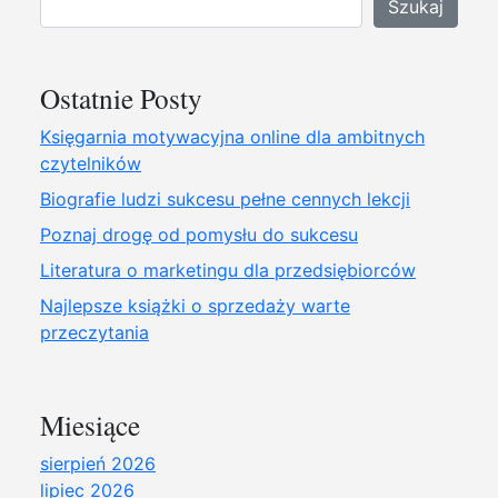
Szukaj
Ostatnie Posty
Księgarnia motywacyjna online dla ambitnych
czytelników
Biografie ludzi sukcesu pełne cennych lekcji
Poznaj drogę od pomysłu do sukcesu
Literatura o marketingu dla przedsiębiorców
Najlepsze książki o sprzedaży warte
przeczytania
Miesiące
sierpień 2026
lipiec 2026