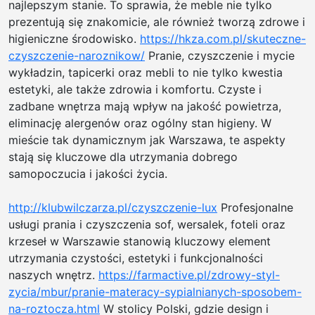
najlepszym stanie. To sprawia, że meble nie tylko
prezentują się znakomicie, ale również tworzą zdrowe i
higieniczne środowisko.
https://hkza.com.pl/skuteczne-
czyszczenie-naroznikow/
Pranie, czyszczenie i mycie
wykładzin, tapicerki oraz mebli to nie tylko kwestia
estetyki, ale także zdrowia i komfortu. Czyste i
zadbane wnętrza mają wpływ na jakość powietrza,
eliminację alergenów oraz ogólny stan higieny. W
mieście tak dynamicznym jak Warszawa, te aspekty
stają się kluczowe dla utrzymania dobrego
samopoczucia i jakości życia.
http://klubwilczarza.pl/czyszczenie-lux
Profesjonalne
usługi prania i czyszczenia sof, wersalek, foteli oraz
krzeseł w Warszawie stanowią kluczowy element
utrzymania czystości, estetyki i funkcjonalności
naszych wnętrz.
https://farmactive.pl/zdrowy-styl-
zycia/mbur/pranie-materacy-sypialnianych-sposobem-
na-roztocza.html
W stolicy Polski, gdzie design i