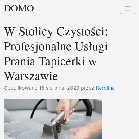
DOMO
Przejdź
Przełą
do
nawig
treści
W Stolicy Czystości:
Profesjonalne Usługi
Prania Tapicerki w
Warszawie
Opublikowano
15 sierpnia, 2023
przez
Karolina