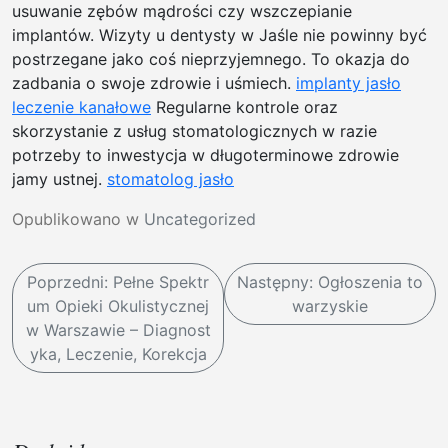
usuwanie zębów mądrości czy wszczepianie
implantów. Wizyty u dentysty w Jaśle nie powinny być
postrzegane jako coś nieprzyjemnego. To okazja do
zadbania o swoje zdrowie i uśmiech.
implanty jasło
leczenie kanałowe
Regularne kontrole oraz
skorzystanie z usług stomatologicznych w razie
potrzeby to inwestycja w długoterminowe zdrowie
jamy ustnej.
stomatolog jasło
Opublikowano w
Uncategorized
N
Poprzedni:
Pełne Spektr
Następny:
Ogłoszenia to
a
um Opieki Okulistycznej
warzyskie
w
w Warszawie – Diagnost
yka, Leczenie, Korekcja
i
g
a