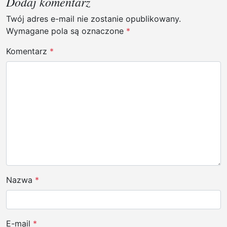
Dodaj komentarz
c
j
Twój adres e-mail nie zostanie opublikowany.
Wymagane pola są oznaczone
*
a
w
Komentarz
*
p
i
s
u
Nazwa
*
E-mail
*