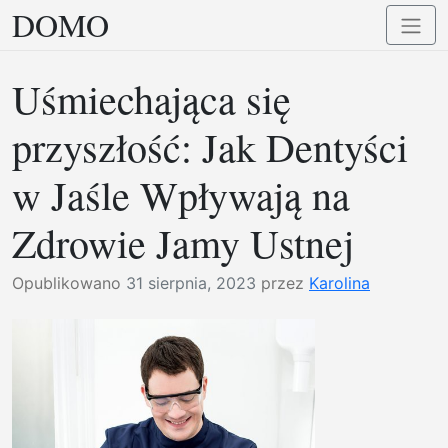
DOMO
Przejdź
Przełą
do
nawig
treści
Uśmiechająca się
przyszłość: Jak Dentyści
w Jaśle Wpływają na
Zdrowie Jamy Ustnej
Opublikowano
31 sierpnia, 2023
przez
Karolina