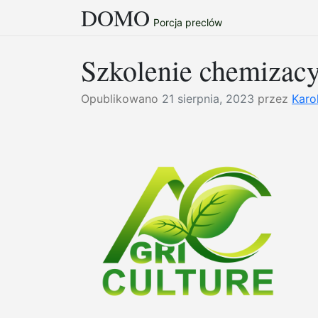
DOMO
Przejdź
Porcja preclów
do
treści
Szkolenie chemizac
Opublikowano
21 sierpnia, 2023
przez
Karo