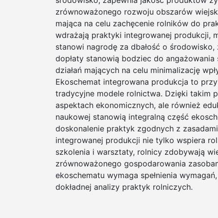
środowisko, zapewnia jakość produktów ży
zrównoważonego rozwoju obszarów wiejskic
mająca na celu zachęcenie rolników do prak
wdrażają praktyki integrowanej produkcji
stanowi nagrodę za dbałość o środowisko,
dopłaty stanowią bodziec do angażowania 
działań mających na celu minimalizację w
Ekoschemat integrowana produkcja to przy
tradycyjne modele rolnictwa. Dzięki takim p
aspektach ekonomicznych, ale również eduk
naukowej stanowią integralną część ekosch
doskonalenie praktyk zgodnych z zasada
integrowanej produkcji nie tylko wspiera r
szkolenia i warsztaty, rolnicy zdobywają w
zrównoważonego gospodarowania zasobami
ekoschematu wymaga spełnienia wymagań, 
dokładnej analizy praktyk rolniczych.