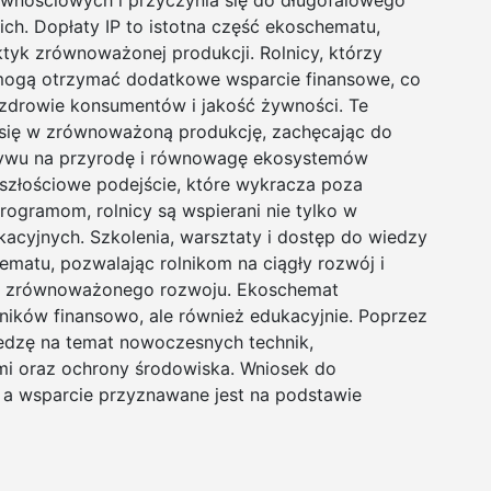
wnościowych i przyczynia się do długofalowego
h. Dopłaty IP to istotna część ekoschematu,
tyk zrównoważonej produkcji. Rolnicy, którzy
, mogą otrzymać dodatkowe wsparcie finansowe, co
 zdrowie konsumentów i jakość żywności. Te
się w zrównoważoną produkcję, zachęcając do
pływu na przyrodę i równowagę ekosystemów
szłościowe podejście, które wykracza poza
rogramom, rolnicy są wspierani nie tylko w
acyjnych. Szkolenia, warsztaty i dostęp do wiedzy
ematu, pozwalając rolnikom na ciągły rozwój i
mi zrównoważonego rozwoju. Ekoschemat
olników finansowo, ale również edukacyjnie. Poprzez
iedzę na temat nowoczesnych technik,
 oraz ochrony środowiska. Wniosek do
a wsparcie przyznawane jest na podstawie