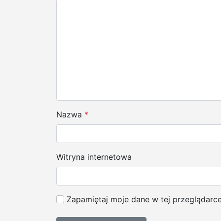
c
j
a
w
p
i
Nazwa
*
s
u
Witryna internetowa
Zapamiętaj moje dane w tej przeglądarc