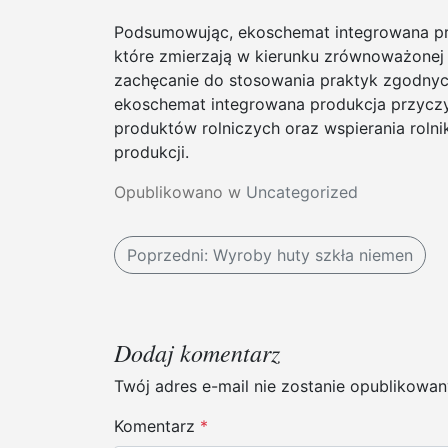
Podsumowując, ekoschemat integrowana pro
które zmierzają w kierunku zrównoważonej 
zachęcanie do stosowania praktyk zgodny
ekoschemat integrowana produkcja przyczyn
produktów rolniczych oraz wspierania roln
produkcji.
Opublikowano w
Uncategorized
N
Poprzedni:
Wyroby huty szkła niemen
a
w
Dodaj komentarz
i
Twój adres e-mail nie zostanie opublikowan
g
Komentarz
*
a