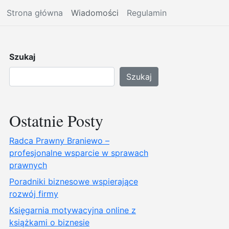
Strona główna
Wiadomości
Regulamin
Szukaj
Szukaj
Ostatnie Posty
Radca Prawny Braniewo –
profesjonalne wsparcie w sprawach
prawnych
Poradniki biznesowe wspierające
rozwój firmy
Księgarnia motywacyjna online z
książkami o biznesie