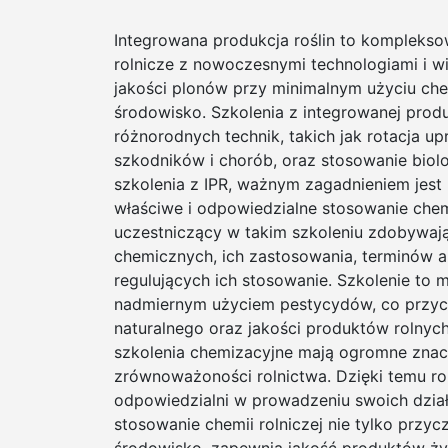
Integrowana produkcja roślin to kompleksow
rolnicze z nowoczesnymi technologiami i w
jakości plonów przy minimalnym użyciu ch
środowisko. Szkolenia z integrowanej produ
różnorodnych technik, takich jak rotacja 
szkodników i chorób, oraz stosowanie biol
szkolenia z IPR, ważnym zagadnieniem jest 
właściwe i odpowiedzialne stosowanie chem
uczestniczący w takim szkoleniu zdobywaj
chemicznych, ich zastosowania, terminów ap
regulujących ich stosowanie. Szkolenie to 
nadmiernym użyciem pestycydów, co przycz
naturalnego oraz jakości produktów rolnych.
szkolenia chemizacyjne mają ogromne znac
zrównoważoności rolnictwa. Dzięki temu roln
odpowiedzialni w prowadzeniu swoich dzia
stosowanie chemii rolniczej nie tylko przyc