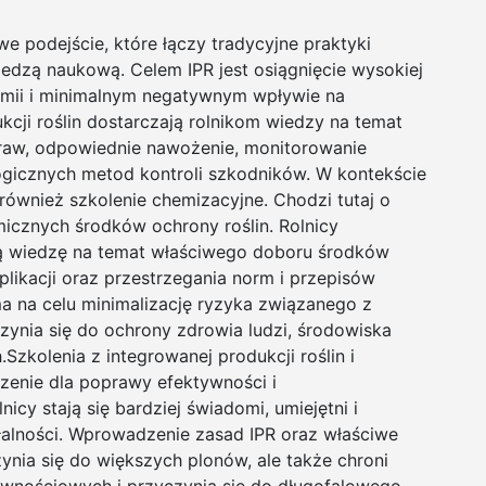
e podejście, które łączy tradycyjne praktyki
iedzą naukową. Celem IPR jest osiągnięcie wysokiej
emii i minimalnym negatywnym wpływie na
kcji roślin dostarczają rolnikom wiedzy na temat
upraw, odpowiednie nawożenie, monitorowanie
ogicznych metod kontroli szkodników. W kontekście
również szkolenie chemizacyjne. Chodzi tutaj o
icznych środków ochrony roślin. Rolnicy
ą wiedzę na temat właściwego doboru środków
likacji oraz przestrzegania norm i przepisów
ma na celu minimalizację ryzyka związanego z
ynia się do ochrony zdrowia ludzi, środowiska
Szkolenia z integrowanej produkcji roślin i
zenie dla poprawy efektywności i
icy stają się bardziej świadomi, umiejętni i
łalności. Wprowadzenie zasad IPR oraz właściwe
zynia się do większych plonów, ale także chroni