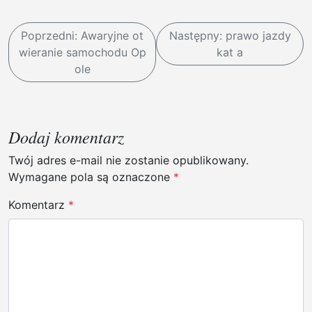
N
Poprzedni:
Awaryjne ot
Następny:
prawo jazdy
a
wieranie samochodu Op
kat a
w
ole
i
g
a
Dodaj komentarz
c
Twój adres e-mail nie zostanie opublikowany.
j
Wymagane pola są oznaczone
*
a
Komentarz
*
w
p
i
s
u