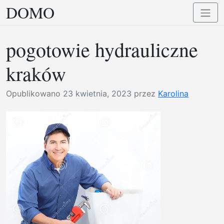
DOMO
Przejdź
Przełą
do
nawig
treści
pogotowie hydrauliczne
kraków
Opublikowano
23 kwietnia, 2023
przez
Karolina