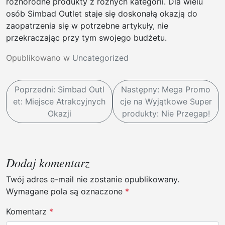
różnorodne produkty z różnych kategorii. Dla wielu
osób Simbad Outlet staje się doskonałą okazją do
zaopatrzenia się w potrzebne artykuły, nie
przekraczając przy tym swojego budżetu.
Opublikowano w
Uncategorized
N
Poprzedni:
Simbad Outl
Następny:
Mega Promo
a
et: Miejsce Atrakcyjnych
cje na Wyjątkowe Super
w
Okazji
produkty: Nie Przegap!
i
g
a
Dodaj komentarz
c
Twój adres e-mail nie zostanie opublikowany.
j
Wymagane pola są oznaczone
*
a
Komentarz
*
w