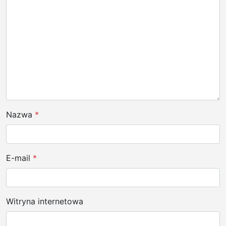
p
i
s
u
Nazwa
*
E-mail
*
Witryna internetowa