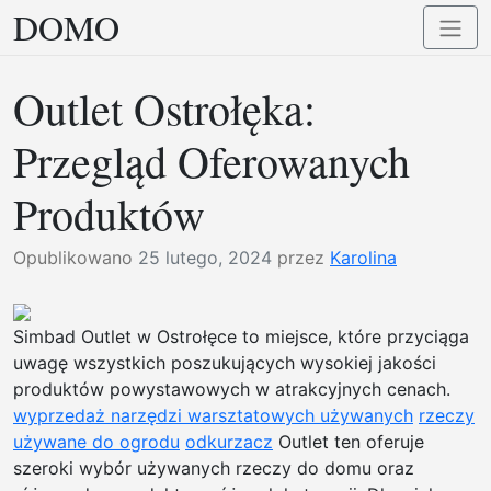
DOMO
Przejdź
Przełą
do
nawig
treści
Outlet Ostrołęka:
Przegląd Oferowanych
Produktów
Opublikowano
25 lutego, 2024
przez
Karolina
Simbad Outlet w Ostrołęce to miejsce, które przyciąga
uwagę wszystkich poszukujących wysokiej jakości
produktów powystawowych w atrakcyjnych cenach.
wyprzedaż narzędzi warsztatowych używanych
rzeczy
używane do ogrodu
odkurzacz
Outlet ten oferuje
szeroki wybór używanych rzeczy do domu oraz