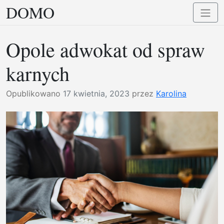
DOMO
Przejdź
Przełą
do
nawig
treści
Opole adwokat od spraw
karnych
Opublikowano
17 kwietnia, 2023
przez
Karolina