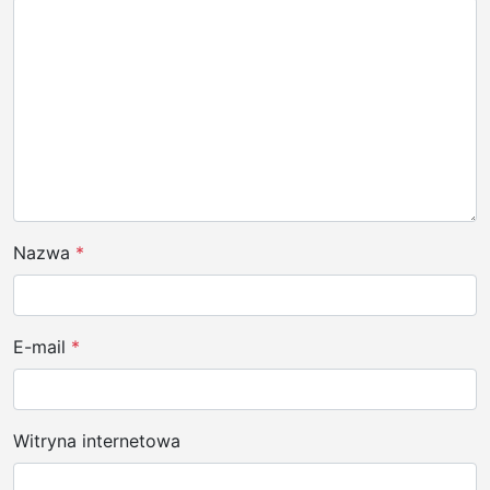
p
i
s
u
Nazwa
*
E-mail
*
Witryna internetowa