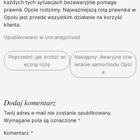
każdych tych sytuacjach bezawaryjnie pomaga
prawnik Opole rodzinny. Najważniejszą rolą prawnika w
Opolu jest przede wszystkim działanie na korzyść
klienta.
Opublikowano w
Uncategorized
N
Poprzedni:
jak zrobić wi
Następny:
Awaryjne otw
a
eczną różę
ieranie samochodu Opol
w
e
i
g
a
Dodaj komentarz
c
Twój adres e-mail nie zostanie opublikowany.
j
Wymagane pola są oznaczone
*
a
Komentarz
*
w