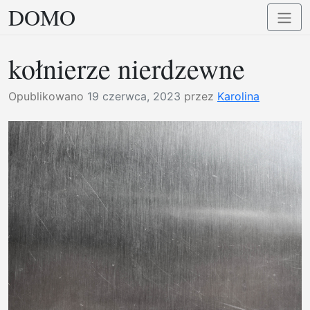
DOMO
Przejdź
Przełą
do
nawig
treści
kołnierze nierdzewne
Opublikowano
19 czerwca, 2023
przez
Karolina