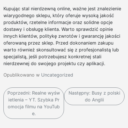
Kupując stal nierdzewną online, ważne jest znalezienie
wiarygodnego sklepu, który oferuje wysoką jakość
produktów, rzetelne informacje oraz solidne opcje
dostawy i obsługę klienta. Warto sprawdzić opinie
innych klientów, politykę zwrotów i gwarancję jakości
oferowaną przez sklep. Przed dokonaniem zakupu
warto również skonsultować się z profesjonalistą lub
specjalistą, jeśli potrzebujesz konkretnej stali
nierdzewnej do swojego projektu czy aplikacji.
Opublikowano w
Uncategorized
N
Poprzedni:
Realne wyśw
Następny:
Busy z polski
a
ietlenia – YT. Szybka Pr
do Anglii
w
omocja filmu na YouTub
e.
i
g