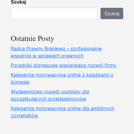
Szukaj
Szukaj
Ostatnie Posty
Radca Prawny Braniewo – profesjonalne
wsparcie w sprawach prawnych
Poradniki biznesowe wspierające rozwój firmy
Księgarnia motywacyjna online z książkami o
biznesie
Wydawnictwo rozwój osobisty dla
początkujących przedsiębiorców
Księgarnia motywacyjna online dla ambitnych
czytelników