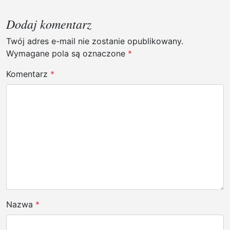
a
Dodaj komentarz
c
j
Twój adres e-mail nie zostanie opublikowany.
Wymagane pola są oznaczone
*
a
w
Komentarz
*
p
i
s
u
Nazwa
*