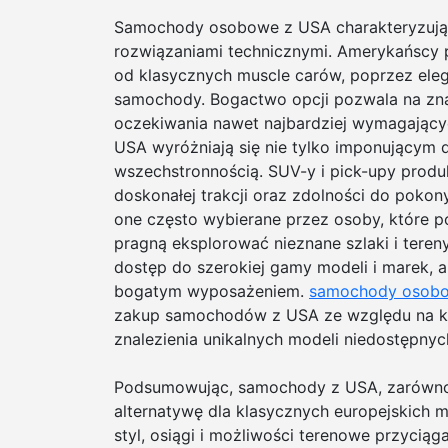
Samochody osobowe z USA charakteryzują 
rozwiązaniami technicznymi. Amerykańscy 
od klasycznych muscle carów, poprzez ele
samochody. Bogactwo opcji pozwala na znal
oczekiwania nawet najbardziej wymagając
USA wyróżniają się nie tylko imponującym 
wszechstronnością. SUV-y i pick-upy prod
doskonałej trakcji oraz zdolności do poko
one często wybierane przez osoby, które po
pragną eksplorować nieznane szlaki i tere
dostęp do szerokiej gamy modeli i marek, a
bogatym wyposażeniem.
samochody osobo
zakup samochodów z USA ze względu na ko
znalezienia unikalnych modeli niedostępnyc
Podsumowując, samochody z USA, zarówno 
alternatywę dla klasycznych europejskich m
styl, osiągi i możliwości terenowe przyci