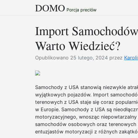
DOMO
Przejdź
Porcja preclów
do
treści
Import Samochodów
Warto Wiedzieć?
Opublikowano
25 lutego, 2024
przez
Karol
Samochody z USA stanowią niezwykle atrak
wyjątkowych pojazdów. Import samochod
terenowych z USA staje się coraz popularn
w Europie. Samochody z USA są nieodłączn
motoryzacyjnego, wnosząc niepowtarzalny s
samochodów osobowych oraz terenowych z 
entuzjastów motoryzacji z różnych zakątkó