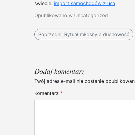
świecie.
import samochodów z usa
Opublikowano w
Uncategorized
N
Poprzedni:
Rytuał miłosny a duchowość
a
w
i
Dodaj komentarz
g
Twój adres e-mail nie zostanie opublikowan
a
Komentarz
*
c
j
a