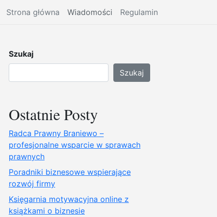
Strona główna
Wiadomości
Regulamin
Szukaj
Szukaj
Ostatnie Posty
Radca Prawny Braniewo –
profesjonalne wsparcie w sprawach
prawnych
Poradniki biznesowe wspierające
rozwój firmy
Księgarnia motywacyjna online z
książkami o biznesie