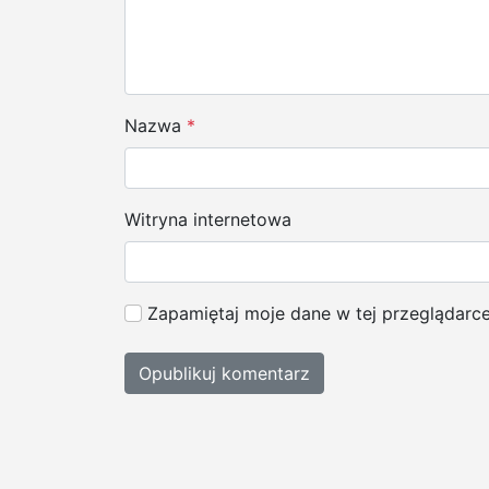
w
p
i
s
Nazwa
*
u
Witryna internetowa
Zapamiętaj moje dane w tej przeglądarc