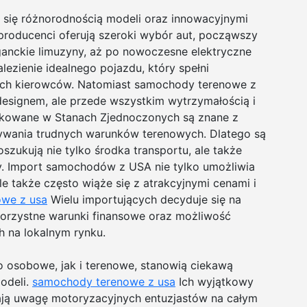
się różnorodnością modeli oraz innowacyjnymi
producenci oferują szeroki wybór aut, począwszy
ganckie limuzyny, aż po nowoczesne elektryczne
ezienie idealnego pojazdu, który spełni
ych kierowców. Natomiast samochody terenowe z
designem, ale przede wszystkim wytrzymałością i
ukowane w Stanach Zjednoczonych są znane z
nywania trudnych warunków terenowych. Dlatego są
szukują nie tylko środka transportu, ale także
ny. Import samochodów z USA nie tylko umożliwia
le także często wiąże się z atrakcyjnymi cenami i
we z usa
Wielu importujących decyduje się na
rzystne warunki finansowe oraz możliwość
h na lokalnym rynku.
osobowe, jak i terenowe, stanowią ciekawą
odeli.
samochody terenowe z usa
Ich wyjątkowy
ągają uwagę motoryzacyjnych entuzjastów na całym