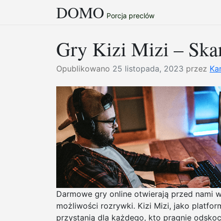
DOMO
Przejdź
Porcja preclów
do
treści
Gry Kizi Mizi – Ska
Opublikowano
25 listopada, 2023
przez
Kar
Darmowe gry online otwierają przed nami wi
możliwości rozrywki. Kizi Mizi, jako platfo
przystanią dla każdego, kto pragnie odskoc