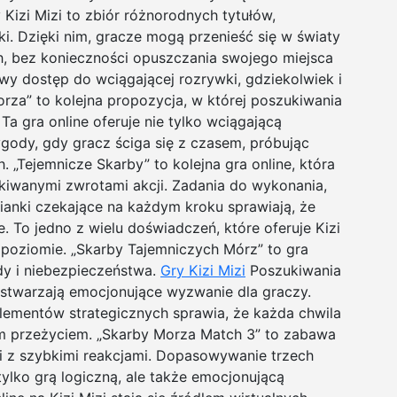
Kizi Mizi to zbiór różnorodnych tytułów,
ki. Dzięki nim, gracze mogą przenieść się w światy
ych, bez konieczności opuszczania swojego miejsca
atwy dostęp do wciągającej rozrywki, gdziekolwiek i
rza” to kolejna propozycja, w której poszukiwania
a gra online oferuje nie tylko wciągającą
ygody, gdy gracz ściga się z czasem, próbując
. „Tejemnicze Skarby” to kolejna gra online, która
kiwanymi zwrotami akcji. Zadania do wykonania,
ianki czekające na każdym kroku sprawiają, że
 To jedno z wielu doświadczeń, które oferuje Kizi
 poziomie. „Skarby Tajemniczych Mórz” to gra
ody i niebezpieczeństwa.
Gry Kizi Mizi
Poszukiwania
stwarzają emocjonujące wyzwanie dla graczy.
lementów strategicznych sprawia, że każda chwila
ym przeżyciem. „Skarby Morza Match 3” to zabawa
gii z szybkimi reakcjami. Dopasowywanie trzech
tylko grą logiczną, ale także emocjonującą