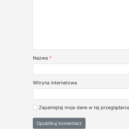
j
a
w
p
i
s
Nazwa
*
u
Witryna internetowa
Zapamiętaj moje dane w tej przeglądarc