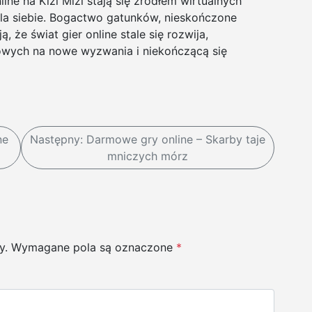
ne na Kizi Mizi stają się źródłem wirtualnych
la siebie. Bogactwo gatunków, nieskończone
, że świat gier online stale się rozwija,
towych na nowe wyzwania i niekończącą się
ne
Następny:
Darmowe gry online – Skarby taje
j
mniczych mórz
y.
Wymagane pola są oznaczone
*