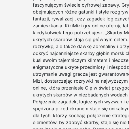
fascynującym świecie cyfrowej zabawy. Gry 
obejmujących różne gatunki i style rozgryw
fantazji, rywalizacji, czy zagadek logiczn
zamieszkania. KiziMizi gry online oferują ł
kiedykolwiek tego potrzebujesz. „Skarby Mo
ukrytych skarbów stają się głównym celem. T
rozrywkę, ale także dawkę adrenaliny i prz
odkryć najcenniejsze skarby głębin morskich
kusi swoim tajemniczym klimatem i nieocze
enigmatyczne ukryte przedmioty i niespodz
utrzymanie uwagi gracza jest gwarantowane.
Mizi, dostarczając rozrywki na najwyższym
online, która przeniesie Cię w świat przyg
ukrytych skarbów w niezbadanych wodach 
Połączenie zagadek, logicznych wyzwań i e
spędzona przed ekranem staje się unikaln
dla tych, którzy kochają połączenie strate
elementów, by zdobyć skarby, staje się nie 