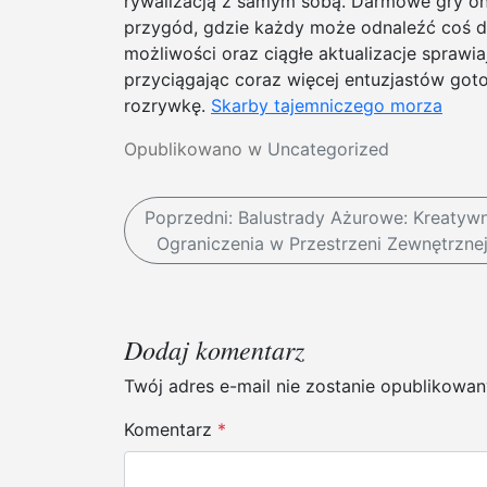
rywalizacją z samym sobą. Darmowe gry onli
przygód, gdzie każdy może odnaleźć coś d
możliwości oraz ciągłe aktualizacje sprawiają
przyciągając coraz więcej entuzjastów go
rozrywkę.
Skarby tajemniczego morza
Opublikowano w
Uncategorized
N
Poprzedni:
Balustrady Ażurowe: Kreatyw
Ograniczenia w Przestrzeni Zewnętrzne
a
w
i
Dodaj komentarz
g
Twój adres e-mail nie zostanie opublikowan
a
Komentarz
*
c