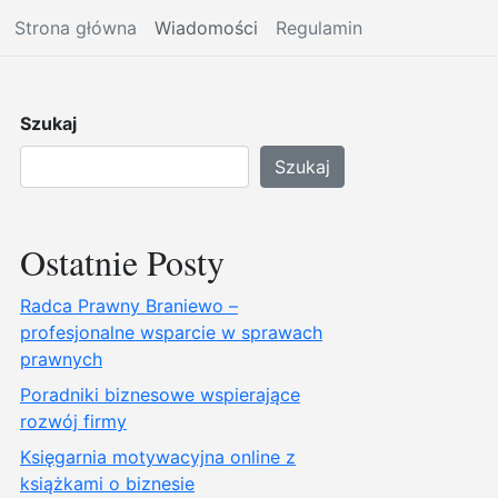
Strona główna
Wiadomości
Regulamin
Szukaj
Szukaj
Ostatnie Posty
Radca Prawny Braniewo –
profesjonalne wsparcie w sprawach
prawnych
Poradniki biznesowe wspierające
rozwój firmy
Księgarnia motywacyjna online z
książkami o biznesie