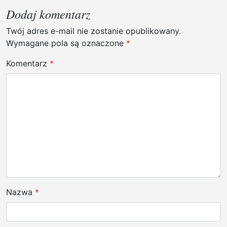
a
Dodaj komentarz
c
j
Twój adres e-mail nie zostanie opublikowany.
Wymagane pola są oznaczone
*
a
w
Komentarz
*
p
i
s
u
Nazwa
*