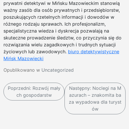
prywatni detektywi w Mińsku Mazowieckim stanowią
ważny zasób dla osób prywatnych i przedsiębiorstw,
poszukujących rzetelnych informacji i dowodów w
różnego rodzaju sprawach. Ich profesjonalizm,
specjalistyczna wiedza i dyskrecja pozwalają na
skuteczne prowadzenie śledztw, co przyczynia się do
rozwiązania wielu zagadkowych i trudnych sytuacji
życiowych lub zawodowych.
biuro detektywistyczne
Mińsk Mazowiecki
Opublikowano w
Uncategorized
N
Poprzedni:
Rozwój mały
Następny:
Noclegi na M
a
ch gospodarstw
azurach – znakomita ba
w
za wypadowa dla turyst
ów
i
g