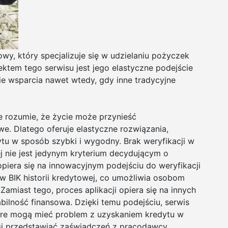
wy, który specjalizuje się w udzielaniu pożyczek
tem tego serwisu jest jego elastyczne podejście
ie wsparcia nawet wtedy, gdy inne tradycyjne
rozumie, że życie może przynieść
e. Dlatego oferuje elastyczne rozwiązania,
ytu w sposób szybki i wygodny. Brak weryfikacji w
j nie jest jedynym kryterium decydującym o
piera się na innowacyjnym podejściu do weryfikacji
w BIK historii kredytowej, co umożliwia osobom
amiast tego, proces aplikacji opiera się na innych
tabilność finansowa. Dzięki temu podejściu, serwis
óre mogą mieć problem z uzyskaniem kredytu w
si przedstawiać zaświadczeń z pracodawcy,