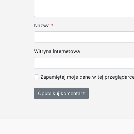
p
i
s
Nazwa
*
u
Witryna internetowa
Zapamiętaj moje dane w tej przeglądarc