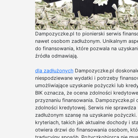
Dampozyczke.pl to pionierski serwis finanso
nawet osobom zadłużonym. Unikalnym aspek
do finansowania, które pozwala na uzyskan
źródła odmawiają.
dla zadłużonych
Dampozyczke.pl doskonale 
niespodziewane wydatki i potrzeby finansow
umożliwiające uzyskanie pożyczki lub kred
BIK oznacza, że ocena zdolności kredytowe
przyznaniu finansowania. Dampozyczke.pl o
zdolności kredytowej. Serwis nie sprawdza 
zadłużonym szansę na uzyskanie pożyczki. Z
kryteriach, takich jak aktualne dochody i s
otwiera drzwi do finansowania osobom, kt
tradycyjny sposób. Pożyczkobiorca nie mu