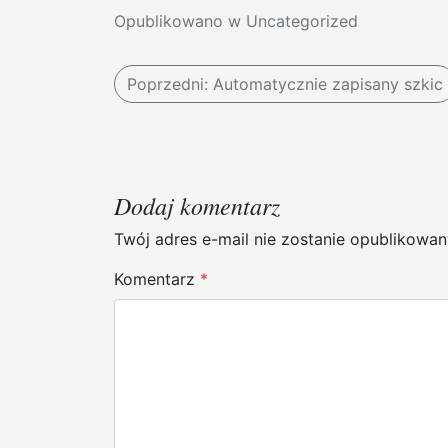
Opublikowano w
Uncategorized
N
Poprzedni:
Automatycznie zapisany szkic
a
w
i
Dodaj komentarz
g
Twój adres e-mail nie zostanie opublikowan
a
Komentarz
*
c
j
a
w