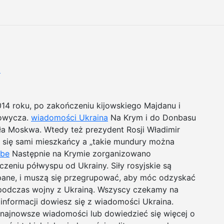
a
14 roku, po zakończeniu kijowskiego Majdanu i
kowycza.
wiadomości Ukraina
Na Krym i do Donbasu
ała Moskwa. Wtedy też prezydent Rosji Władimir
li się sami mieszkańcy a „takie mundury można
ube
Następnie na Krymie zorganizowano
eniu półwyspu od Ukrainy. Siły rosyjskie są
ane, i muszą się przegrupować, aby móc odzyskać
y podczas wojny z Ukrainą. Wszyscy czekamy na
informacji dowiesz się z wiadomości Ukraina.
ajnowsze wiadomości lub dowiedzieć się więcej o