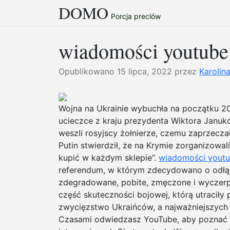
DOMO
Przejdź
Porcja preclów
do
treści
wiadomości youtube
Opublikowano
15 lipca, 2022
przez
Karolin
Wojna na Ukrainie wybuchła na początku 20
ucieczce z kraju prezydenta Wiktora Janu
weszli rosyjscy żołnierze, czemu zaprzecz
Putin stwierdził, że na Krymie zorganizowa
kupić w każdym sklepie”.
wiadomości yout
referendum, w którym zdecydowano o odłącz
zdegradowane, pobite, zmęczone i wyczerp
część skuteczności bojowej, którą utracił
zwycięzstwo Ukraińców, a najważniejszych 
Czasami odwiedzasz YouTube, aby poznać n