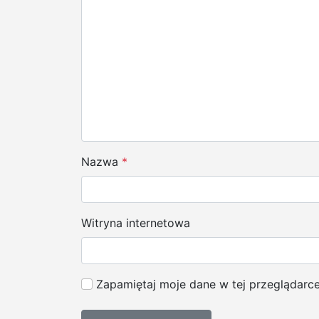
c
j
a
w
p
i
Nazwa
*
s
u
Witryna internetowa
Zapamiętaj moje dane w tej przeglądarc