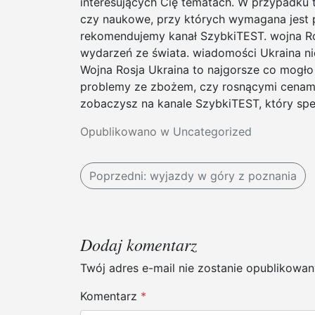
interesujących Cię tematach. W przypadku 
czy naukowe, przy których wymagana jest p
rekomendujemy kanał SzybkiTEST. wojna Ro
wydarzeń ze świata. wiadomości Ukraina ni
Wojna Rosja Ukraina to najgorsze co mogł
problemy ze zbożem, czy rosnącymi cenami
zobaczysz na kanale SzybkiTEST, który spec
Opublikowano w
Uncategorized
N
Poprzedni:
wyjazdy w góry z poznania
a
w
Dodaj komentarz
i
Twój adres e-mail nie zostanie opublikowan
g
Komentarz
*
a