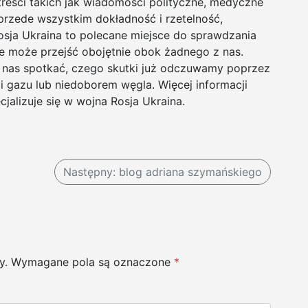
treści takich jak wiadomości polityczne, medyczne
rzede wszystkim dokładność i rzetelność,
sja Ukraina to polecane miejsce do sprawdzania
e może przejść obojętnie obok żadnego z nas.
o nas spotkać, czego skutki już odczuwamy poprzez
 gazu lub niedoborem węgla. Więcej informacji
jalizuje się w wojna Rosja Ukraina.
Następny:
blog adriana szymańskiego
y.
Wymagane pola są oznaczone
*