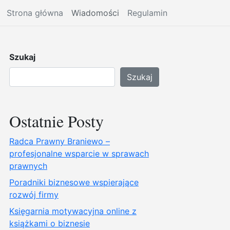
Strona główna
Wiadomości
Regulamin
Szukaj
Szukaj
Ostatnie Posty
Radca Prawny Braniewo –
profesjonalne wsparcie w sprawach
prawnych
Poradniki biznesowe wspierające
rozwój firmy
Księgarnia motywacyjna online z
książkami o biznesie