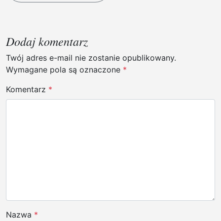
w
i
g
Dodaj komentarz
a
Twój adres e-mail nie zostanie opublikowany.
c
Wymagane pola są oznaczone
*
j
Komentarz
*
a
w
p
i
s
u
Nazwa
*