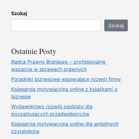
Szukaj
Szukaj
Ostatnie Posty
Radca Prawny Braniewo – profesjonalne
wsparcie w sprawach prawnych
Poradniki biznesowe wspierające rozwój firmy
Księgarnia motywacyjna online z książkami o
biznesie
Wydawnictwo rozwój osobisty dla
początkujących przedsiębiorców
Księgarnia motywacyjna online dla ambitnych
czytelników