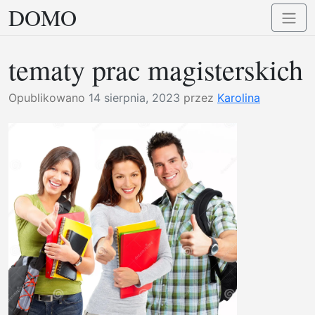
DOMO
Przejdź
Przełą
do
nawig
treści
tematy prac magisterskich
Opublikowano
14 sierpnia, 2023
przez
Karolina