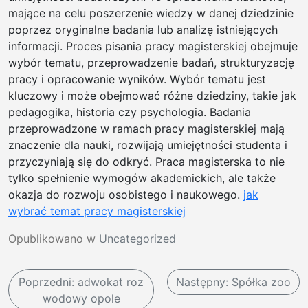
mające na celu poszerzenie wiedzy w danej dziedzinie
poprzez oryginalne badania lub analizę istniejących
informacji. Proces pisania pracy magisterskiej obejmuje
wybór tematu, przeprowadzenie badań, strukturyzację
pracy i opracowanie wyników. Wybór tematu jest
kluczowy i może obejmować różne dziedziny, takie jak
pedagogika, historia czy psychologia. Badania
przeprowadzone w ramach pracy magisterskiej mają
znaczenie dla nauki, rozwijają umiejętności studenta i
przyczyniają się do odkryć. Praca magisterska to nie
tylko spełnienie wymogów akademickich, ale także
okazja do rozwoju osobistego i naukowego.
jak
wybrać temat pracy magisterskiej
Opublikowano w
Uncategorized
N
Poprzedni:
adwokat roz
Następny:
Spółka zoo
a
wodowy opole