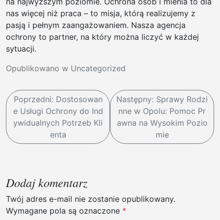
na najwyższym poziomie. Ochrona osób i mienia to dla
nas więcej niż praca – to misja, którą realizujemy z
pasją i pełnym zaangażowaniem. Nasza agencja
ochrony to partner, na który można liczyć w każdej
sytuacji.
Opublikowano w
Uncategorized
N
Poprzedni:
Dostosowan
Następny:
Sprawy Rodzi
a
e Usługi Ochrony do Ind
nne w Opolu: Pomoc Pr
w
ywidualnych Potrzeb Kli
awna na Wysokim Pozio
enta
mie
i
g
a
Dodaj komentarz
c
j
Twój adres e-mail nie zostanie opublikowany.
Wymagane pola są oznaczone
*
a