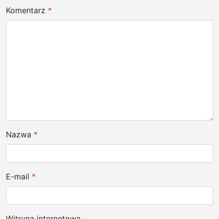
w
Komentarz
*
p
i
s
u
Nazwa
*
E-mail
*
Witryna internetowa