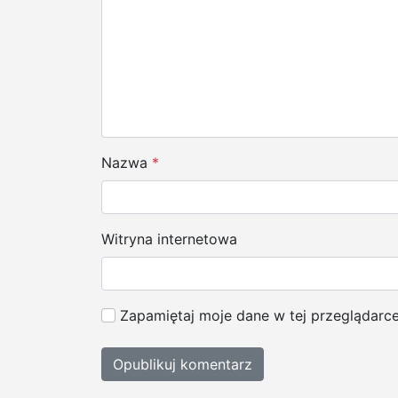
a
w
p
i
s
Nazwa
*
u
Witryna internetowa
Zapamiętaj moje dane w tej przeglądarc