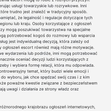
rując usługi towarzyskie lub rozrywkowe. Inni
tóre trudno jest znaleźć w tradycyjny sposób.
pamiętać, że legalność i regulacje dotyczące tych
egionu lub kraju. Osoby korzystające z ogłoszeń
rzy mogą poszukiwać towarzystwa na specjalne
mogą potrzebować kogoś do rozmowy lub wsparcia
ług jest indywidualną decyzją, która zależy od
cy ogłoszeń escort również mają różne motywacje.
we wydarzenia lub podróże, inni mogą potrzebować
acznie oceniać decyzji ludzi korzystających z
eby i wybiera formę relacji, która mu odpowiada.
ontrowersyjny temat, który budzi wiele emocji i
do wyboru, jak chce spędzać swój czas i z kim
 także poważne kwestie związane z bezpieczeństwem
ają uwagi i działania ze strony władz oraz
ą różnorodnego krajobrazu ogłoszeń internetowych,