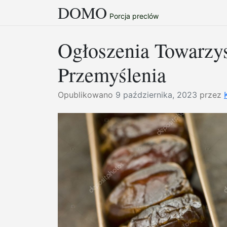
DOMO
Przejdź
Porcja preclów
do
treści
Ogłoszenia Towarzys
Przemyślenia
Opublikowano
9 października, 2023
przez