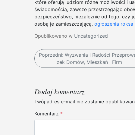
które oferują ludziom różne możliwości i u
świadomością, zawsze przestrzegając obow
bezpieczeństwo, niezależnie od tego, czy j
osobą je zamieszczającą.
ogłoszenia roksa
Opublikowano w
Uncategorized
N
Poprzedni:
Wyzwania i Radości Przeprow
zek Domów, Mieszkań i Firm
a
w
i
Dodaj komentarz
g
Twój adres e-mail nie zostanie opublikowan
a
Komentarz
*
c
j