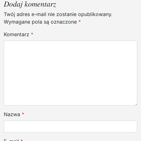
g
Dodaj komentarz
a
Twój adres e-mail nie zostanie opublikowany.
c
Wymagane pola są oznaczone
*
j
Komentarz
*
a
w
p
i
s
u
Nazwa
*