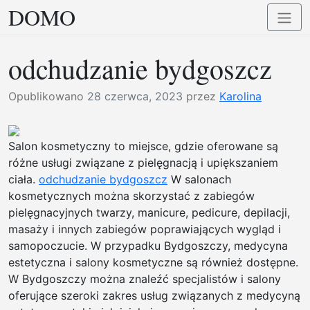
DOMO
Przejdź
Przełą
do
nawig
treści
odchudzanie bydgoszcz
Opublikowano
28 czerwca, 2023
przez
Karolina
Salon kosmetyczny to miejsce, gdzie oferowane są
różne usługi związane z pielęgnacją i upiększaniem
ciała.
odchudzanie bydgoszcz
W salonach
kosmetycznych można skorzystać z zabiegów
pielęgnacyjnych twarzy, manicure, pedicure, depilacji,
masaży i innych zabiegów poprawiających wygląd i
samopoczucie. W przypadku Bydgoszczy, medycyna
estetyczna i salony kosmetyczne są również dostępne.
W Bydgoszczy można znaleźć specjalistów i salony
oferujące szeroki zakres usług związanych z medycyną