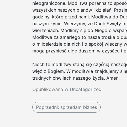
nieograniczone. Modlitwa poranna to sposó
wszystkich naszych planów i działań. Prosi
godziny, które przed nami. Modlitwa do Du
naszym życiu. Wierzymy, że Duch Święty m
wierzeniach. Modlimy się do Niego o wspa
Modlitwa za zmarłego to nasza troska o du
o miłosierdzie dla nich i o spokój wieczny
mogą przynieść ulgę duszom w czyśćcu i p
Niech te modlitwy staną się częścią nasze
więź z Bogiem. W modlitwie znajdujemy siłę 
trudnych chwilach naszego życia. Amen.
Opublikowano w
Uncategorized
N
Poprzedni:
sprzedam biznes
a