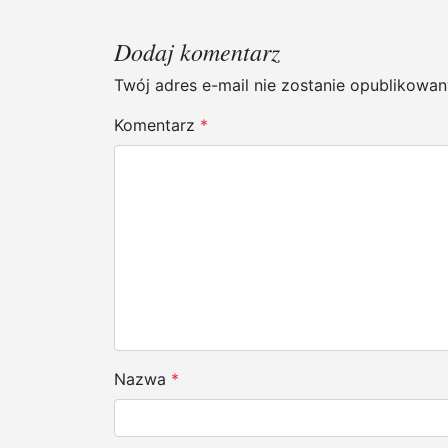
w
i
Dodaj komentarz
g
Twój adres e-mail nie zostanie opublikowan
a
Komentarz
*
c
j
a
w
p
i
s
Nazwa
*
u