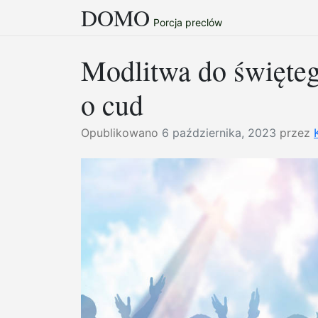
DOMO
Przejdź
Porcja preclów
do
treści
Modlitwa do święteg
o cud
Opublikowano
6 października, 2023
przez