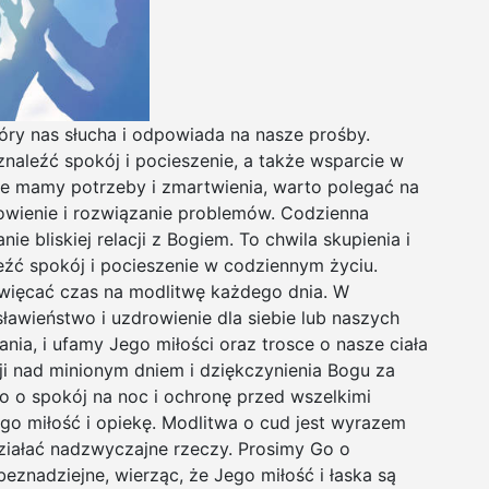
óry nas słucha i odpowiada na nasze prośby.
aleźć spokój i pocieszenie, a także wsparcie w
kie mamy potrzeby i zmartwienia, warto polegać na
owienie i rozwiązanie problemów. Codzienna
 bliskiej relacji z Bogiem. To chwila skupienia i
źć spokój i pocieszenie w codziennym życiu.
święcać czas na modlitwę każdego dnia. W
ławieństwo i uzdrowienie dla siebie lub naszych
nia, i ufamy Jego miłości oraz trosce o nasze ciała
sji nad minionym dniem i dziękczynienia Bogu za
Go o spokój na noc i ochronę przed wszelkimi
o miłość i opiekę. Modlitwa o cud jest wyrazem
działać nadzwyczajne rzeczy. Prosimy Go o
beznadziejne, wierząc, że Jego miłość i łaska są