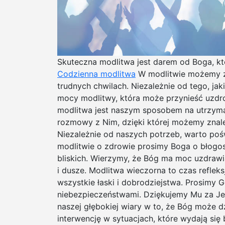
Skuteczna modlitwa jest darem od Boga, kt
Codzienna modlitwa
W modlitwie możemy zn
trudnych chwilach. Niezależnie od tego, ja
mocy modlitwy, która może przynieść uzdr
modlitwa jest naszym sposobem na utrzymanie
rozmowy z Nim, dzięki której możemy znale
Niezależnie od naszych potrzeb, warto po
modlitwie o zdrowie prosimy Boga o błogos
bliskich. Wierzymy, że Bóg ma moc uzdrawia
i dusze. Modlitwa wieczorna to czas reflek
wszystkie łaski i dobrodziejstwa. Prosimy 
niebezpieczeństwami. Dziękujemy Mu za Jeg
naszej głębokiej wiary w to, że Bóg może 
interwencję w sytuacjach, które wydają się 