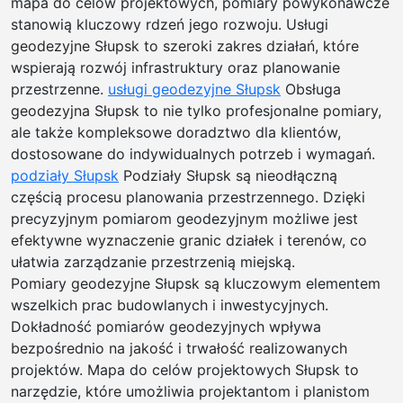
mapa do celów projektowych, pomiary powykonawcze
stanowią kluczowy rdzeń jego rozwoju. Usługi
geodezyjne Słupsk to szeroki zakres działań, które
wspierają rozwój infrastruktury oraz planowanie
przestrzenne.
usługi geodezyjne Słupsk
Obsługa
geodezyjna Słupsk to nie tylko profesjonalne pomiary,
ale także kompleksowe doradztwo dla klientów,
dostosowane do indywidualnych potrzeb i wymagań.
podziały Słupsk
Podziały Słupsk są nieodłączną
częścią procesu planowania przestrzennego. Dzięki
precyzyjnym pomiarom geodezyjnym możliwe jest
efektywne wyznaczenie granic działek i terenów, co
ułatwia zarządzanie przestrzenią miejską.
Pomiary geodezyjne Słupsk są kluczowym elementem
wszelkich prac budowlanych i inwestycyjnych.
Dokładność pomiarów geodezyjnych wpływa
bezpośrednio na jakość i trwałość realizowanych
projektów. Mapa do celów projektowych Słupsk to
narzędzie, które umożliwia projektantom i planistom