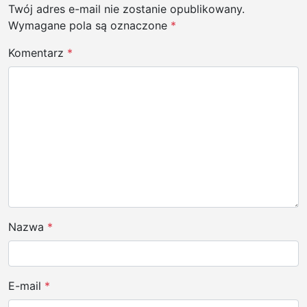
c
Twój adres e-mail nie zostanie opublikowany.
j
Wymagane pola są oznaczone
*
a
Komentarz
*
w
p
i
s
u
Nazwa
*
E-mail
*