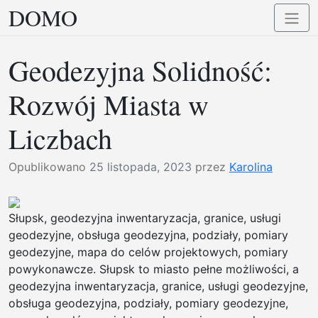
DOMO
Przejdź
Przełą
do
nawig
treści
Geodezyjna Solidność:
Rozwój Miasta w
Liczbach
Opublikowano
25 listopada, 2023
przez
Karolina
Słupsk, geodezyjna inwentaryzacja, granice, usługi
geodezyjne, obsługa geodezyjna, podziały, pomiary
geodezyjne, mapa do celów projektowych, pomiary
powykonawcze. Słupsk to miasto pełne możliwości, a
geodezyjna inwentaryzacja, granice, usługi geodezyjne,
obsługa geodezyjna, podziały, pomiary geodezyjne,