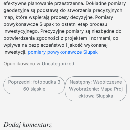
efektywne planowanie przestrzenne. Dokładne pomiary
geodezyjne są podstawą do stworzenia precyzyjnych
map, które wspierają procesy decyzyjne. Pomiary
powykonawcze Słupsk to ostatni etap procesu
inwestycyjnego. Precyzyjne pomiary są niezbędne do
potwierdzenia zgodności z projektem i normami, co
wpływa na bezpieczeństwo i jakość wykonanej
inwestycji.
pomiary powykonawcze Słupsk
Opublikowano w
Uncategorized
N
Poprzedni:
fotobudka 3
Następny:
Współczesne
a
60 śląskie
Wyobrażenie: Mapa Proj
w
ektowa Słupska
i
g
a
Dodaj komentarz