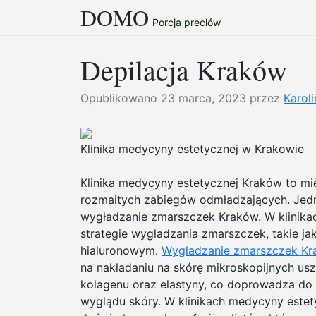
DOMO
Przejdź
Porcja preclów
do
treści
Depilacja Kraków
Opublikowano
23 marca, 2023
przez
Karoli
Klinika medycyny estetycznej w Krakowie
Klinika medycyny estetycznej Kraków to mi
rozmaitych zabiegów odmładzających. Jedn
wygładzanie zmarszczek Kraków. W klinika
strategie wygładzania zmarszczek, takie ja
hialuronowym.
Wygładzanie zmarszczek K
na nakładaniu na skórę mikroskopijnych us
kolagenu oraz elastyny, co doprowadza d
wyglądu skóry. W klinikach medycyny estety