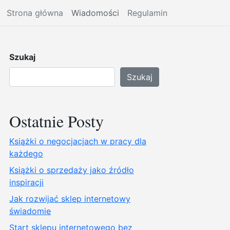
Strona główna
Wiadomości
Regulamin
Szukaj
Szukaj
Ostatnie Posty
Książki o negocjacjach w pracy dla
każdego
Książki o sprzedaży jako źródło
inspiracji
Jak rozwijać sklep internetowy
świadomie
Start sklepu internetowego bez