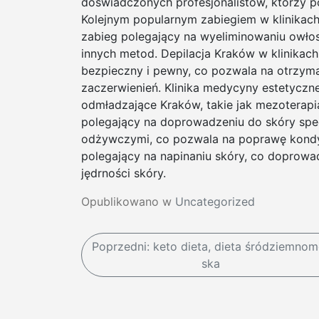
doświadczonych profesjonalistów, którzy po
Kolejnym popularnym zabiegiem w klinikach 
zabieg polegający na wyeliminowaniu owłosi
innych metod. Depilacja Kraków w klinikac
bezpieczny i pewny, co pozwala na otrzyma
zaczerwienień. Klinika medycyny estetyczne
odmładzające Kraków, takie jak mezoterapia
polegający na doprowadzeniu do skóry spec
odżywczymi, co pozwala na poprawę kondycj
polegający na napinaniu skóry, co doprow
jędrności skóry.
Opublikowano w
Uncategorized
N
Poprzedni:
keto dieta, dieta śródziemnom
ska
a
w