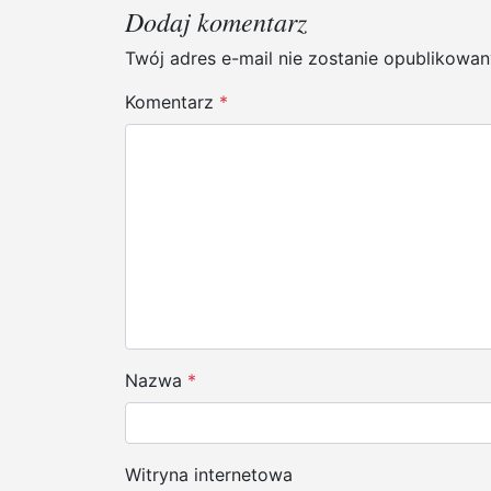
i
Dodaj komentarz
g
Twój adres e-mail nie zostanie opublikowan
a
Komentarz
*
c
j
a
w
p
i
s
Nazwa
*
u
Witryna internetowa