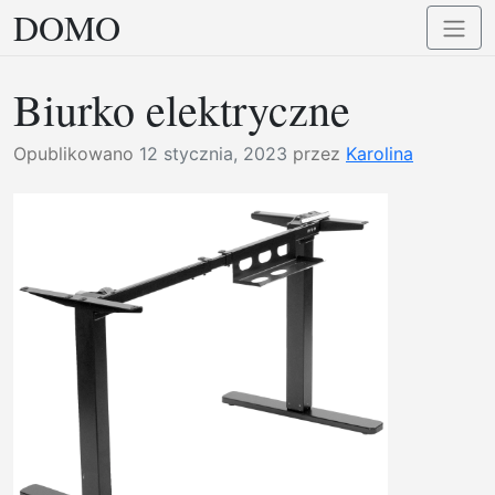
DOMO
Przejdź
Przełą
do
nawig
treści
Biurko elektryczne
Opublikowano
12 stycznia, 2023
przez
Karolina