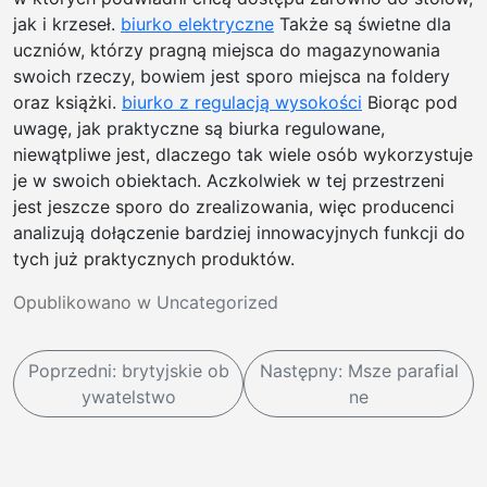
jak i krzeseł.
biurko elektryczne
Także są świetne dla
uczniów, którzy pragną miejsca do magazynowania
swoich rzeczy, bowiem jest sporo miejsca na foldery
oraz książki.
biurko z regulacją wysokości
Biorąc pod
uwagę, jak praktyczne są biurka regulowane,
niewątpliwe jest, dlaczego tak wiele osób wykorzystuje
je w swoich obiektach. Aczkolwiek w tej przestrzeni
jest jeszcze sporo do zrealizowania, więc producenci
analizują dołączenie bardziej innowacyjnych funkcji do
tych już praktycznych produktów.
Opublikowano w
Uncategorized
N
Poprzedni:
brytyjskie ob
Następny:
Msze parafial
a
ywatelstwo
ne
w
i