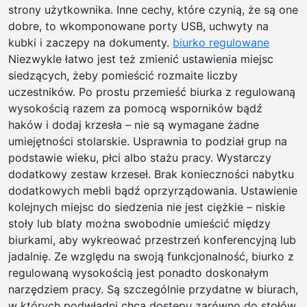
strony użytkownika. Inne cechy, które czynią, że są one
dobre, to wkomponowane porty USB, uchwyty na
kubki i zaczepy na dokumenty.
biurko regulowane
Niezwykle łatwo jest też zmienić ustawienia miejsc
siedzących, żeby pomieścić rozmaite liczby
uczestników. Po prostu przemieść biurka z regulowaną
wysokością razem za pomocą wsporników bądź
haków i dodaj krzesła – nie są wymagane żadne
umiejętności stolarskie. Usprawnia to podział grup na
podstawie wieku, płci albo stażu pracy. Wystarczy
dodatkowy zestaw krzeseł. Brak konieczności nabytku
dodatkowych mebli bądź oprzyrządowania. Ustawienie
kolejnych miejsc do siedzenia nie jest ciężkie – niskie
stoły lub blaty można swobodnie umieścić między
biurkami, aby wykreować przestrzeń konferencyjną lub
jadalnię. Ze względu na swoją funkcjonalność, biurko z
regulowaną wysokością jest ponadto doskonałym
narzędziem pracy. Są szczególnie przydatne w biurach,
w których podwładni chcą dostępu zarówno do stołów,