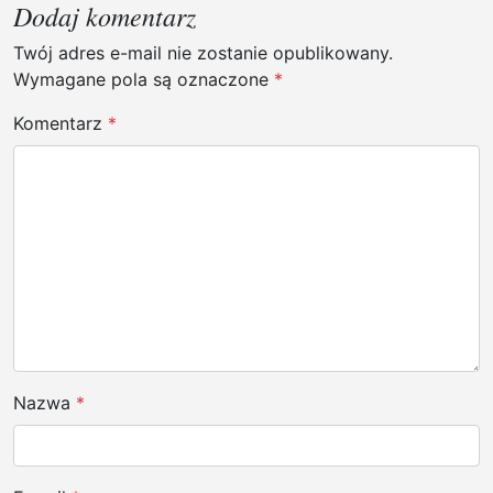
g
Dodaj komentarz
a
Twój adres e-mail nie zostanie opublikowany.
c
Wymagane pola są oznaczone
*
j
Komentarz
*
a
w
p
i
s
u
Nazwa
*